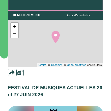
RENSEIGNEMENTS
festival@musikair.fr
+
−
Leaflet
| ©
Geoapify
| ©
OpenStreetMap
contributors
FESTIVAL DE MUSIQUES ACTUELLES 26
et 27 JUIN 2026