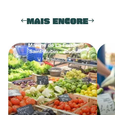
MAIS ENCORE
Marché de La Ferté-
Saint-Aubin - Jeudi
11
&
31
décembre