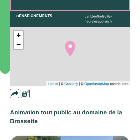
RENSEIGNEMENTS
cyril.berthe@ville-
fleurylesaubrais.fr
+
−
Leaflet
| ©
Geoapify
| ©
OpenStreetMap
contributors
Animation tout public au domaine de la
Brossette