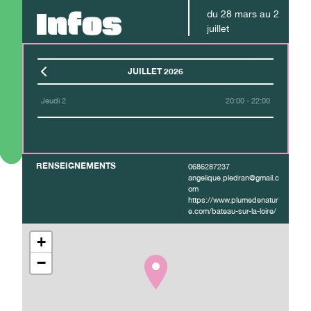
Infos
du
28
mars
au
2
juillet
JUILLET 2026
Jeudi 2
20:00 - 22:00
RENSEIGNEMENTS
0686287237
angelique.pledran@gmail.c
om
https://www.plumedenatur
e.com/bateau-sur-la-loire/
+
−