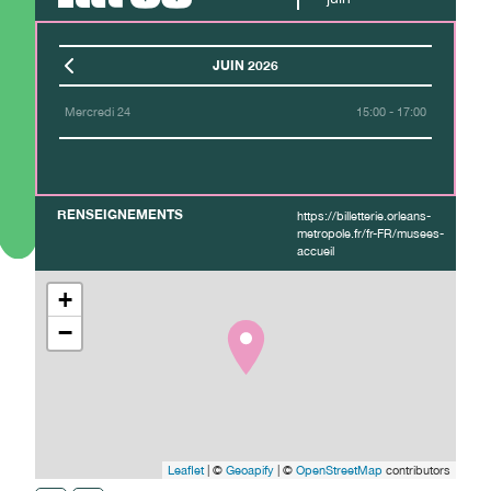
JUIN 2026
Mercredi 24
15:00 - 17:00
RENSEIGNEMENTS
https://billetterie.orleans-
metropole.fr/fr-FR/musees-
accueil
+
−
Leaflet
| ©
Geoapify
| ©
OpenStreetMap
contributors