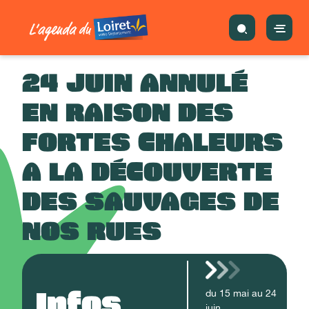
24 JUIN ANNULÉ
EN RAISON DES
FORTES CHALEURS
A LA DÉCOUVERTE
DES SAUVAGES DE
NOS RUES
Infos
du
15
mai
au
24
juin