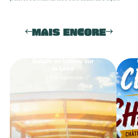
MAIS ENCORE
Balade en bateau sur
la Loire
10
&
30
septembre