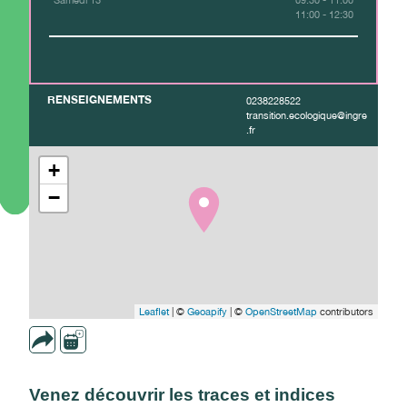
Samedi 13
09:30 - 11:00
11:00 - 12:30
RENSEIGNEMENTS
0238228522
transition.ecologique@ingre
.fr
+
−
Leaflet
| ©
Geoapify
| ©
OpenStreetMap
contributors
Venez découvrir les traces et indices