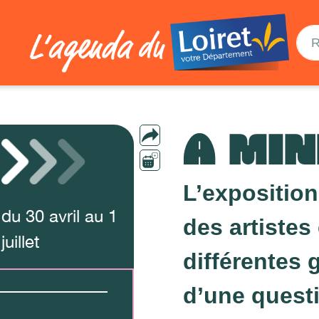
A MI
L’expositio
du
30
avril
au
1
des artistes
juillet
différentes 
d’une quest