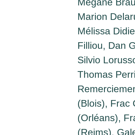
Mégane Braue
Marion Delaru
Mélissa Didi
Filliou, Dan
Silvio Lorus
Thomas Perrin
Remerciemen
(Blois), Frac
(Orléans), 
(Reims), Gale