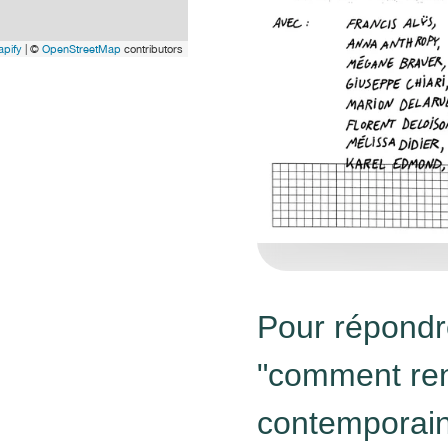
pify
| ©
OpenStreetMap
contributors
Pour répondr
"comment ren
contemporain