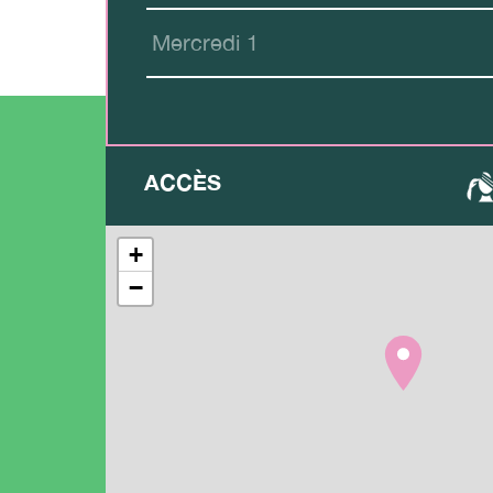
Mercredi 1
ACCÈS
+
−