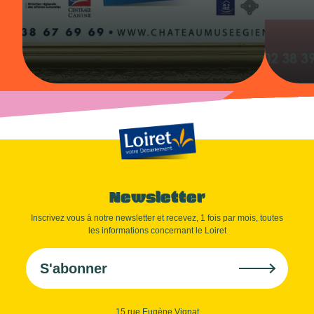
Newsletter
Inscrivez vous à notre newsletter et recevez, 1 fois par mois, toutes
les informations concernant le Loiret
S'abonner
15 rue Eugène Vignat