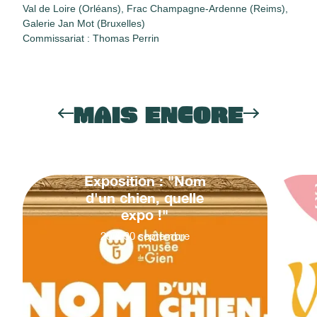
Val de Loire (Orléans), Frac Champagne-Ardenne (Reims),
Galerie Jan Mot (Bruxelles)
Commissariat :
Thomas Perrin
MAIS ENCORE
Exposition : "Nom
d'un chien, quelle
expo !"
20
&
30
septembre