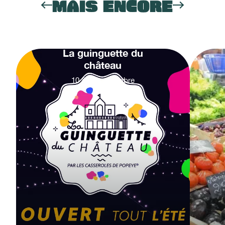
MAIS ENCORE
La guinguette du
château
10
&
27
septembre