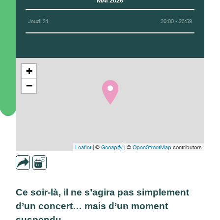
MAI 2026
Jeudi 21
20:00 - 23:59
+
−
Leaflet
| ©
Geoapify
| ©
OpenStreetMap
contributors
Ce soir-là, il ne s’agira pas simplement
d’un concert… mais d’un moment
suspendu.