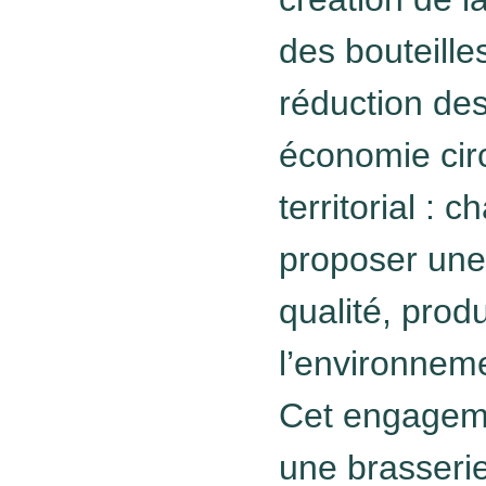
des bouteille
réduction de
économie cir
territorial : 
proposer une 
qualité, prod
l’environnem
Cet engagemen
une brasserie