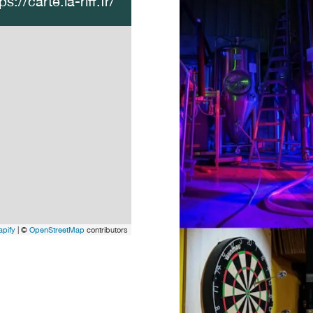
ps://carte.la-riff.fr/
pify
| ©
OpenStreetMap
contributors