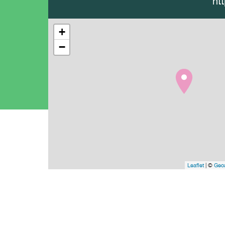
htt
+
−
Leaflet
| ©
Geoa