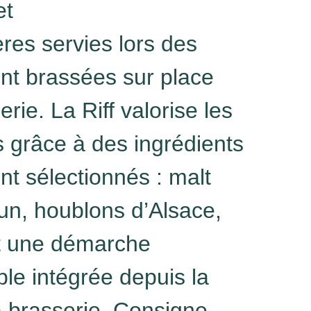
et
ères servies lors des
nt brassées sur place
rie. La Riff valorise les
ts grâce à des ingrédients
t sélectionnés : malt
un, houblons d’Alsace,
et une démarche
le intégrée depuis la
a brasserie. Consigne