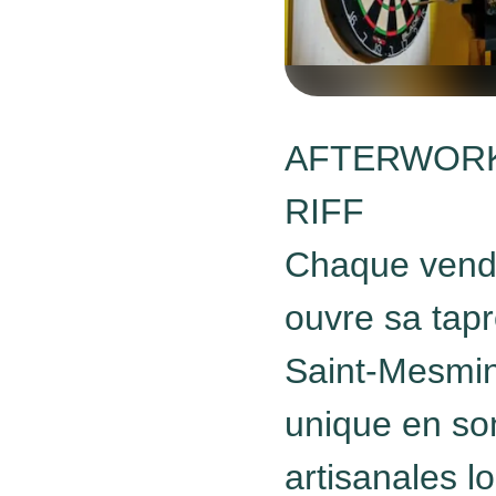
AFTERWORK 
RIFF
Chaque vendre
ouvre sa tap
Saint-Mesmin
unique en so
artisanales l