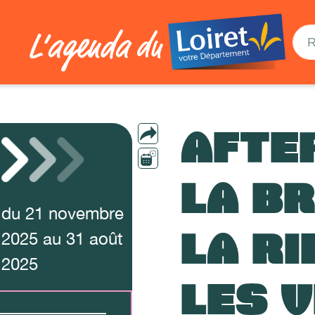
AFTE
LA B
du
21
novembre
LA RI
2025
au
31
août
2025
LES 