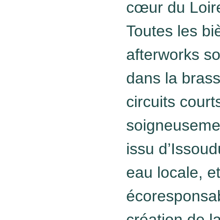
cœur du Loir
Toutes les bi
afterworks so
dans la brasse
circuits cour
soigneusemen
issu d’Issoud
eau locale, 
écoresponsab
création de l