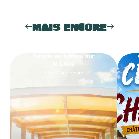
MAIS ENCORE
Balade en bateau sur
la Loire
10
&
30
septembre