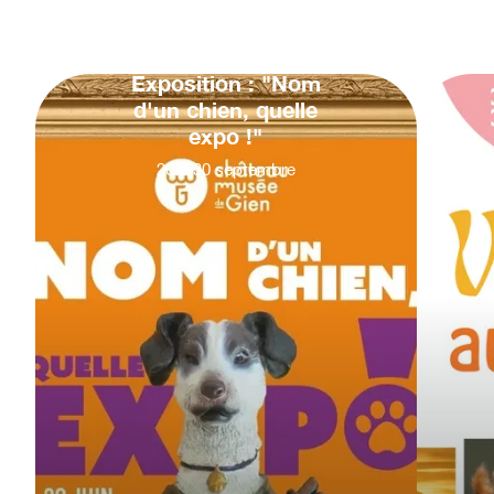
Exposition : "Nom
d'un chien, quelle
expo !"
20
&
30
septembre