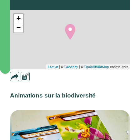
+
−
Leaflet
| ©
Geoapify
| ©
OpenStreetMap
contributors
Animations sur la biodiversité