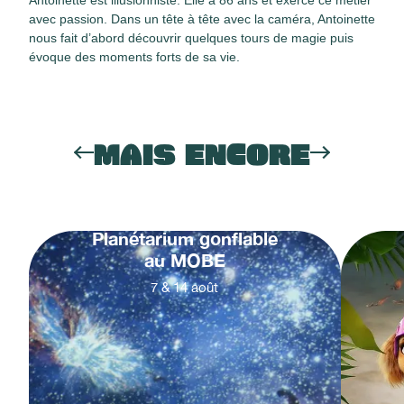
Antoinette est illusionniste. Elle a 86 ans et exerce ce métier
avec passion. Dans un tête à tête avec la caméra, Antoinette
nous fait d’abord découvrir quelques tours de magie puis
évoque des moments forts de sa vie.
MAIS ENCORE
Planétarium gonflable
au MOBE
7
&
14
août