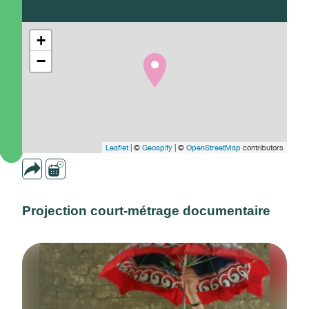
+
−
Leaflet
| ©
Geoapify
| ©
OpenStreetMap
contributors
Projection court-métrage documentaire