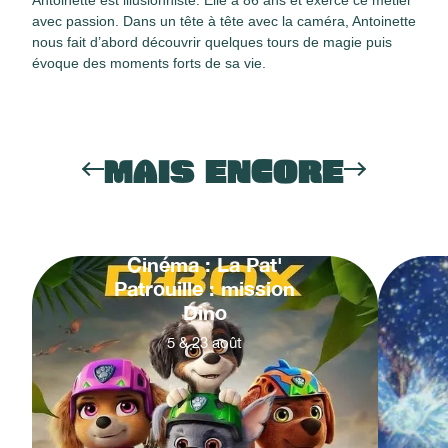
Antoinette est illusionniste. Elle a 86 ans et exerce ce métier
avec passion. Dans un tête à tête avec la caméra, Antoinette
nous fait d’abord découvrir quelques tours de magie puis
évoque des moments forts de sa vie.
MAIS ENCORE
Cinéma : La Pat'
Patrouille : mission
Dino
5
&
23
août