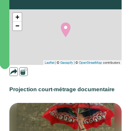
+
−
Leaflet
| ©
Geoapify
| ©
OpenStreetMap
contributors
Projection court-métrage documentaire