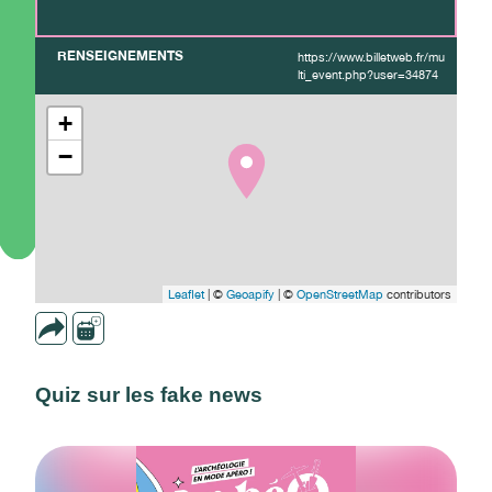
RENSEIGNEMENTS
https://www.billetweb.fr/mu
lti_event.php?user=34874
+
−
Leaflet
| ©
Geoapify
| ©
OpenStreetMap
contributors
Quiz sur les fake news