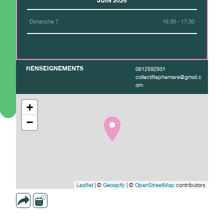
JUIN 2026
Dimanche 7
16:30 - 17:30
RENSEIGNEMENTS
0612592931
collectiflephemere@gmail.c
om
+
−
Leaflet
| ©
Geoapify
| ©
OpenStreetMap
contributors