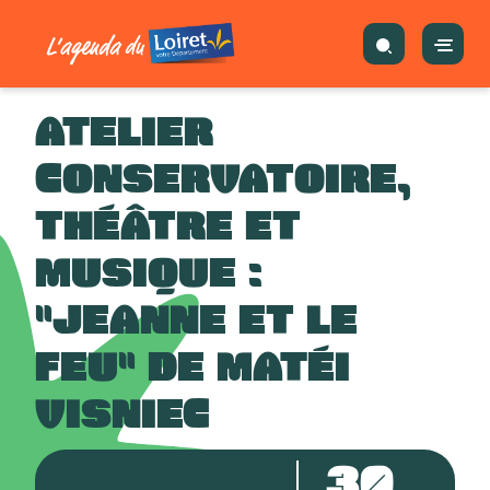
ATELIER
CONSERVATOIRE,
THÉÂTRE ET
MUSIQUE :
"JEANNE ET LE
FEU" DE MATÉI
VISNIEC
30