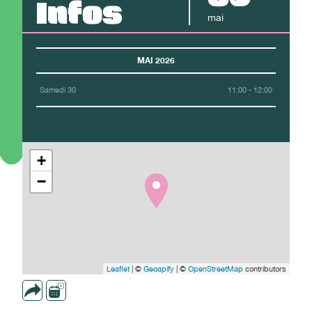
Infos
mai
MAI 2026
Samedi 30
11:00 - 12:00
+
−
Leaflet
| ©
Geoapify
| ©
OpenStreetMap
contributors