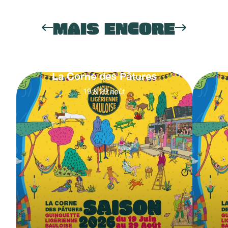
MAIS ENCORE
La Corne des Pâtures
19
&
29
août