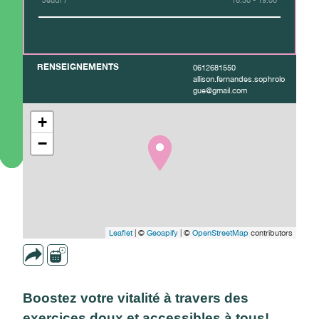
Jeudi 7
18:30 - 19:00
RENSEIGNEMENTS
0612681550
allison.fernandes.sophrolo
gue@gmail.com
+
−
Leaflet
| ©
Geoapify
| ©
OpenStreetMap
contributors
Boostez votre vitalité à travers des
exercices doux et accessibles à tous!