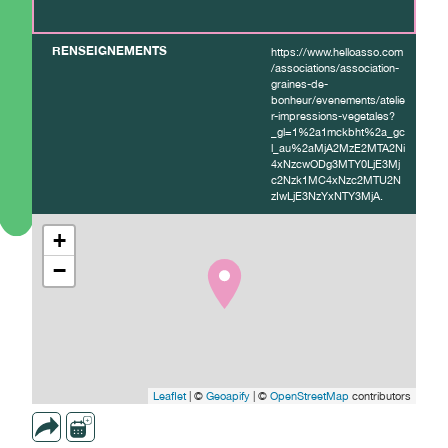
RENSEIGNEMENTS
https://www.helloasso.com
/associations/association-
graines-de-
bonheur/evenements/atelie
r-impressions-vegetales?
_gl=1%2a1mckbht%2a_gc
l_au%2aMjA2MzE2MTA2Ni
4xNzcwODg3MTY0LjE3Mj
c2Nzk1MC4xNzc2MTU2N
zIwLjE3NzYxNTY3MjA.
+
−
Leaflet
| ©
Geoapify
| ©
OpenStreetMap
contributors