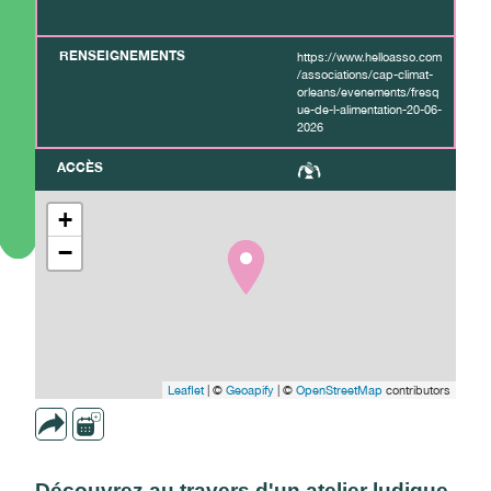
RENSEIGNEMENTS
https://www.helloasso.com
/associations/cap-climat-
orleans/evenements/fresq
ue-de-l-alimentation-20-06-
2026
ACCÈS
+
−
Leaflet
| ©
Geoapify
| ©
OpenStreetMap
contributors
Découvrez au travers d'un atelier ludique