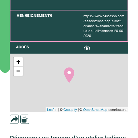
RENSEIGNEMENTS
https://www.helloasso.com
/associations/cap-climat-
orleans/evenements/fresq
ue-de-l-alimentation-20-06-
2026
ACCÈS
+
−
Leaflet
| ©
Geoapify
| ©
OpenStreetMap
contributors
Découvrez au travers d'un atelier ludique