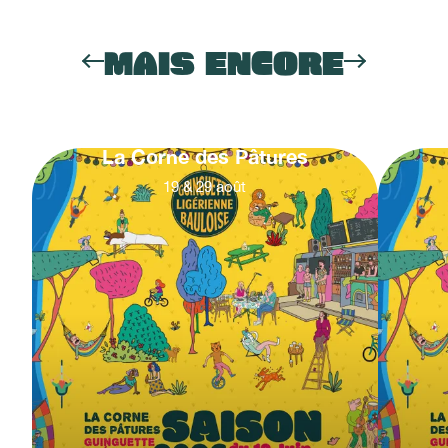
MAIS ENCORE
La Corne des Pâtures
19
&
29
août