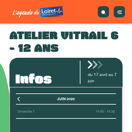
ATELIER VITRAIL 6
- 12 ANS
Infos
du
17
avril
au
7
juin
JUIN 2026
Dimanche 7
14:00 - 15:30