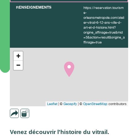
RENSEIGNEMENTS
https://reservation.tourism
e-
orleansmetropole.com/ateli
er-vitrail-6-12-ans-ville-d-
art-et-d-histoire.html?
origine_affinage=true&mid
=3&action=result&origine_a
ffinage=true
+
−
Leaflet
| ©
Geoapify
| ©
OpenStreetMap
contributors
Venez découvrir l'histoire du vitrail.