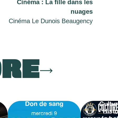
Cinéma : La fille dans les
nuages
Cinéma Le Dunois Beaugency
ORE
Don de sang
Cultur
- Hist
mercredi
9