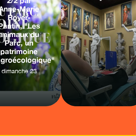
2/2 par
Anne-Marie
Royer-
Pantin, "Les
animaux du
Parc, un
patrimoine
agroécologique"
dimanche
23