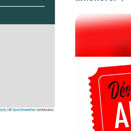
pify
| ©
OpenStreetMap
contributors