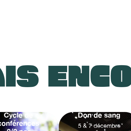
IS ENC
Cycle de
Don de sang
conférences
5
&
7
décembre