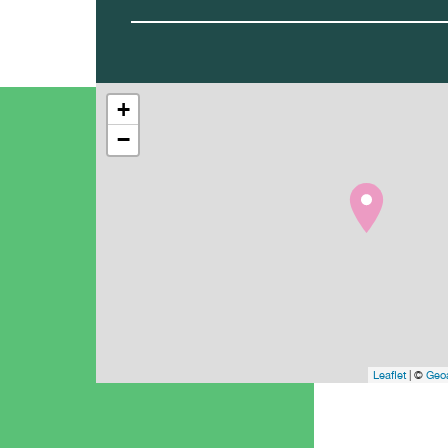
+
−
Leaflet
| ©
Geoa