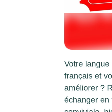
Votre langue 
français et v
améliorer ? 
échanger en 
conviviale, b