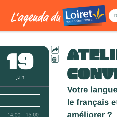
ATEL
19
CONV
juin
Votre langue
le français 
améliorer ?
14:00 - 15:00