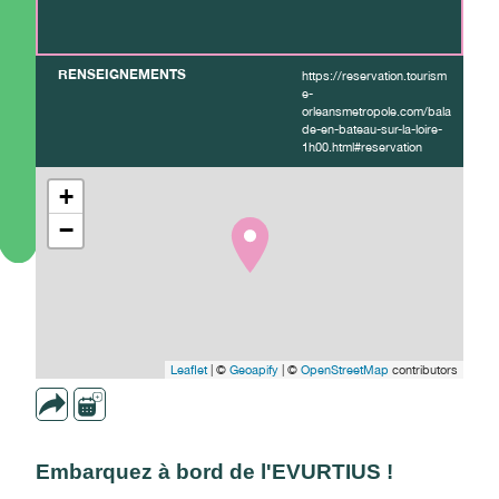
RENSEIGNEMENTS
https://reservation.tourism
e-
orleansmetropole.com/bala
de-en-bateau-sur-la-loire-
1h00.html#reservation
+
−
Leaflet
| ©
Geoapify
| ©
OpenStreetMap
contributors
Embarquez à bord de l'EVURTIUS !