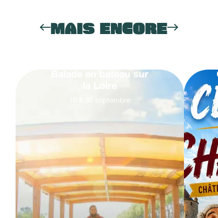
MAIS ENCORE
Balade en bateau sur
la Loire
10
&
30
septembre