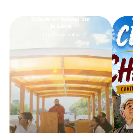
Balade en bateau sur
la Loire
10
&
30
septembre