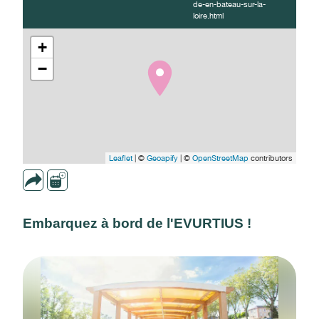
de-en-bateau-sur-la-
loire.html
+
−
Leaflet
| ©
Geoapify
| ©
OpenStreetMap
contributors
Embarquez à bord de l'EVURTIUS !