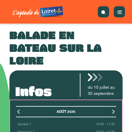
BALADE EN
BATEAU SUR LA
LOIRE
Infos
du
10
juillet
au
30
septembre
AOÛT 2026
Samedi 1
10:00 - 17:30
Dimanche 2
10:00 - 17:30