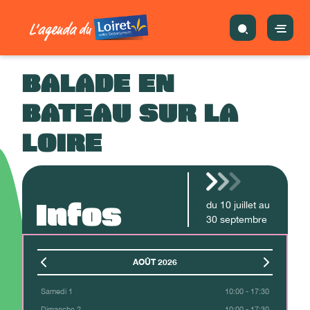
BALADE EN
BATEAU SUR LA
LOIRE
Infos
du
10
juillet
au
30
septembre
AOÛT 2026
Samedi 1
10:00 - 17:30
Dimanche 2
10:00 - 17:30