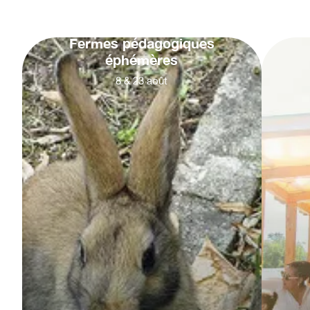
Fermes pédagogiques
éphémères
8
&
23
août