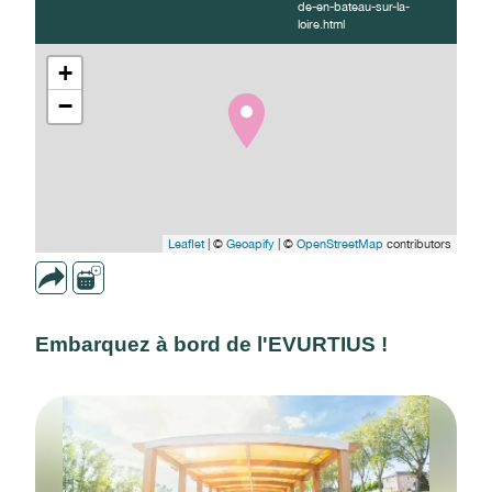
de-en-bateau-sur-la-
loire.html
+
−
Leaflet
| ©
Geoapify
| ©
OpenStreetMap
contributors
Embarquez à bord de l'EVURTIUS !