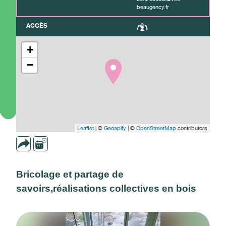
beaugency.fr
ACCÈS
+
−
Leaflet
| ©
Geoapify
| ©
OpenStreetMap
contributors
Bricolage et partage de
savoirs,réalisations collectives en bois