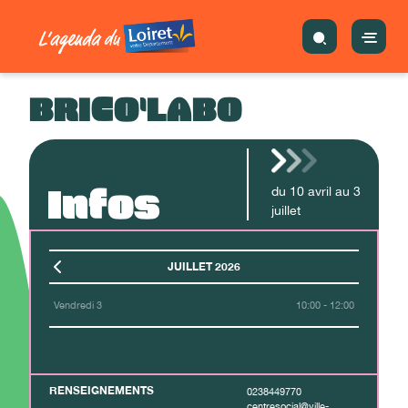
BRICO'LABO
Infos
du
10
avril
au
3
juillet
JUILLET 2026
Vendredi 3
10:00 - 12:00
RENSEIGNEMENTS
0238449770
centresocial@ville-