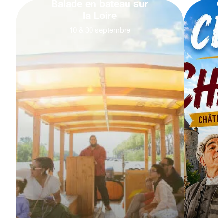
Balade en bateau sur
la Loire
10
&
30
septembre