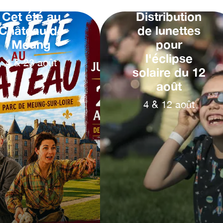
Cet été au
Distribution
Château de
de lunettes
Meung
pour
l'éclipse
4
&
23
août
solaire du 12
août
4
&
12
août