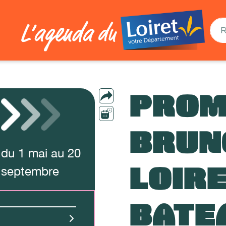
PROM
BRUN
du
1
mai
au
20
LOIRE
septembre
BATE