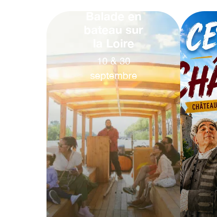
Balade en
bateau sur
la Loire
10
&
30
septembre