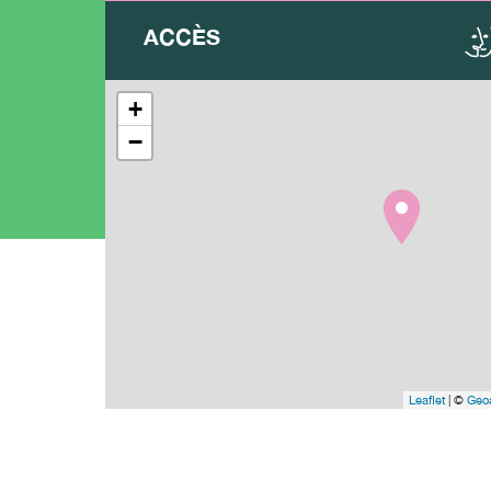
ACCÈS
+
−
Leaflet
| ©
Geoa