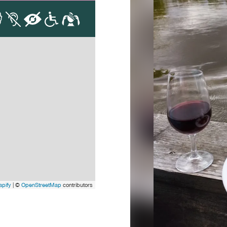
pify
| ©
OpenStreetMap
contributors