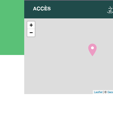
ACCÈS
+
−
Leaflet
| ©
Geoa