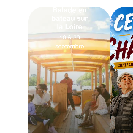
Balade en
bateau sur
la Loire
10
&
30
septembre