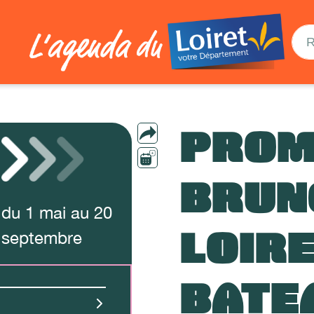
PROM
BRUN
du
1
mai
au
20
LOIRE
septembre
BATE