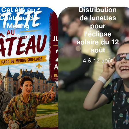
Cet été au
Distribution
Château de
de lunettes
Meung
pour
l'éclipse
4
&
23
août
solaire du 12
août
4
&
12
août