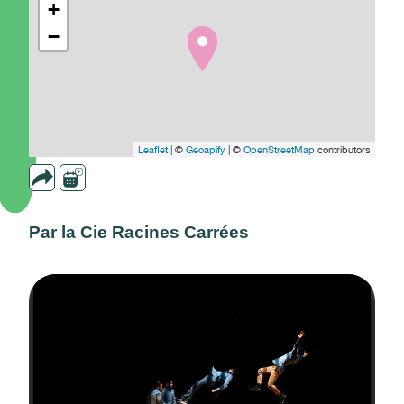
+
−
Leaflet
| ©
Geoapify
| ©
OpenStreetMap
contributors
Par la Cie Racines Carrées