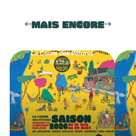
MAIS ENCORE
La Corne des Pâtures
19
&
29
août