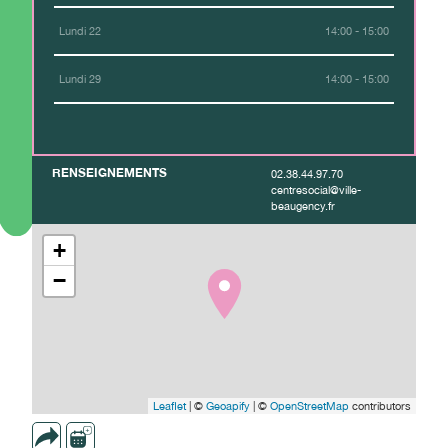
Lundi 22
14:00 - 15:00
Lundi 29
14:00 - 15:00
RENSEIGNEMENTS
02.38.44.97.70
centresocial@ville-
beaugency.fr
+
−
Leaflet
| ©
Geoapify
| ©
OpenStreetMap
contributors