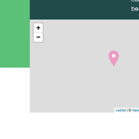
be
+
−
Leaflet
| ©
Geoa