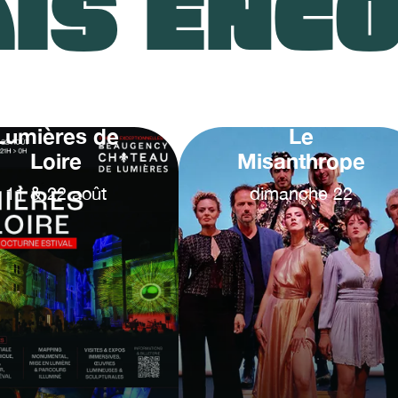
IS ENC
Lumières de
Le
Loire
Misanthrope
11
&
22
août
dimanche
22