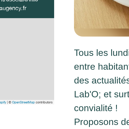
augency.fr
Tous les lund
entre habita
des actualités
Lab'O; et sur
pify
| ©
OpenStreetMap
contributors
convialité !
Proposons de