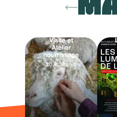
MA
Visite et
Atelier
nourrissage
20
&
20
août