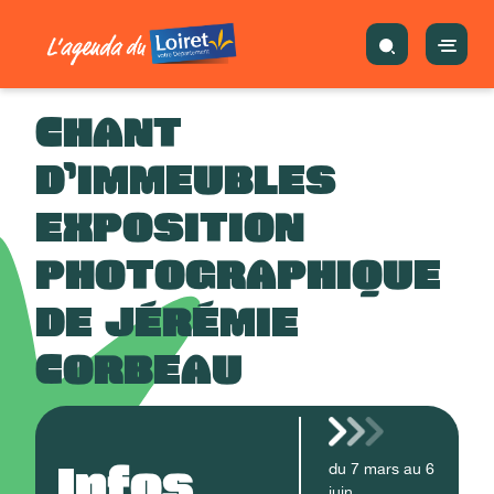
CHANT
D’IMMEUBLES
EXPOSITION
PHOTOGRAPHIQUE
DE JÉRÉMIE
CORBEAU
Infos
du
7
mars
au
6
juin