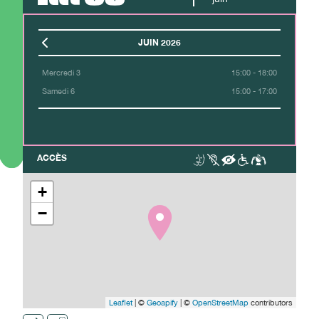
JUIN 2026
Mercredi 3
15:00 - 18:00
Samedi 6
15:00 - 17:00
ACCÈS
+
−
Leaflet
| ©
Geoapify
| ©
OpenStreetMap
contributors