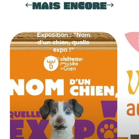
MAIS ENCORE
Exposition : "Nom
d'un chien, quelle
expo !"
20
&
30
septembre