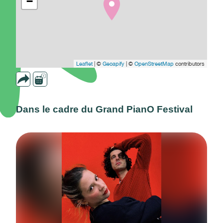
−
Leaflet
| ©
Geoapify
| ©
OpenStreetMap
contributors
Dans le cadre du Grand PianO Festival