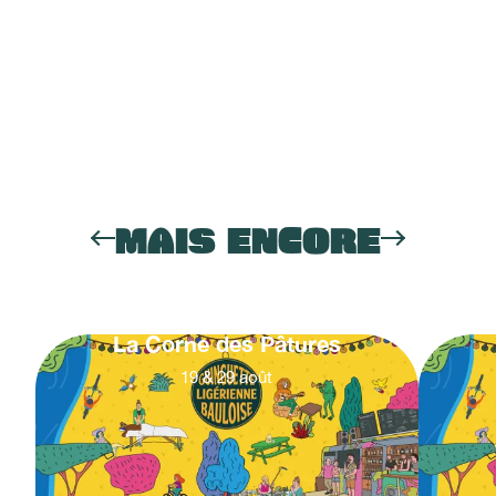
MAIS ENCORE
La Corne des Pâtures
19
&
29
août