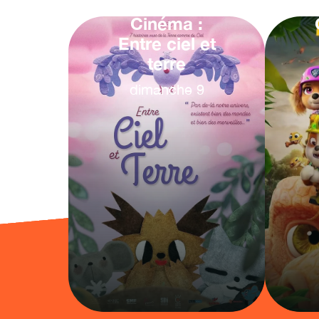
Cinéma :
Entre ciel et
terre
dimanche
9