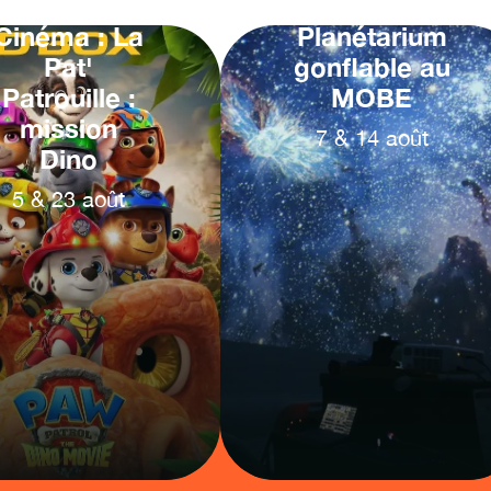
Cinéma : La
Planétarium
Pat'
gonflable au
Patrouille :
MOBE
mission
7
&
14
août
Dino
5
&
23
août