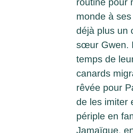
routine pour 
monde à ses 
déjà plus un 
sœur Gwen. Lo
temps de leur
canards migra
rêvée pour 
de les imiter
périple en fam
Jamaïque, en