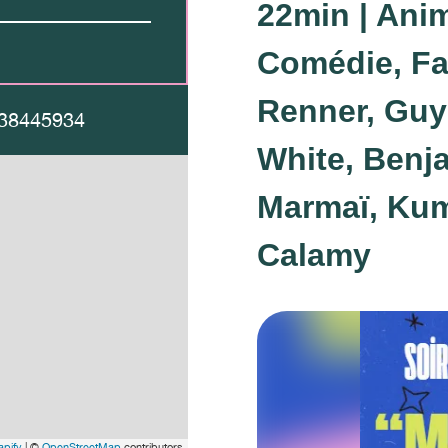
22min | Anim
Comédie, Fa
Renner, Guy
38445934
White, Benj
Marmaï, Kum
Calamy
pify
| ©
OpenStreetMap
contributors