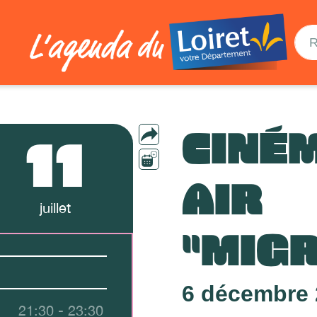
CINÉ
11
AIR
juillet
"MIG
6 décembre 2
21:30 - 23:30