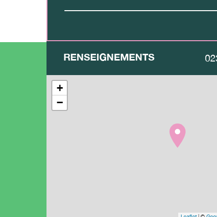
RENSEIGNEMENTS
02
+
−
Leaflet
| ©
Geoa