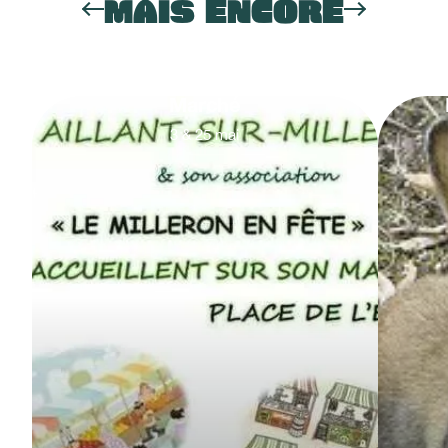
MAIS ENCORE
Marché
3
&
25
mai