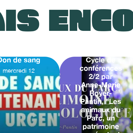
IS ENC
Don de sang
Cycle de
conférences
mercredi
12
2/2 par
Anne-Marie
Royer-
Pantin, "Les
animaux du
Parc, un
patrimoine