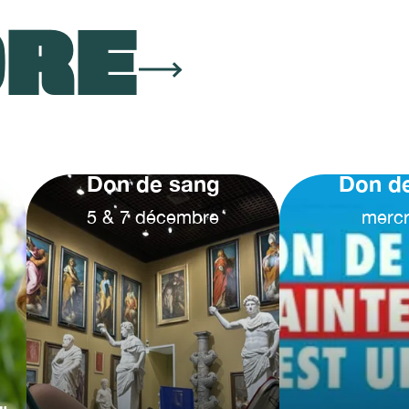
ORE
Don de sang
Don d
5
&
7
décembre
mercr