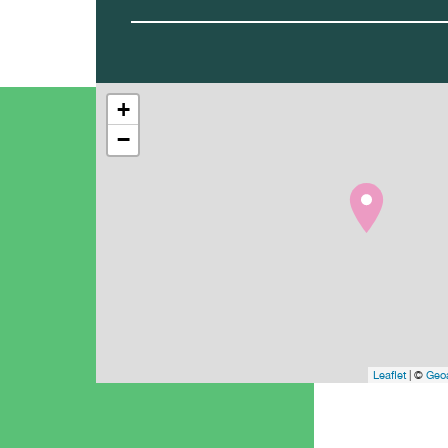
+
−
Leaflet
| ©
Geoa