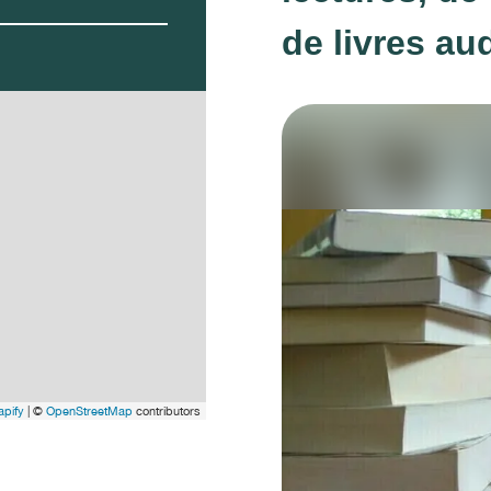
de livres aud
pify
| ©
OpenStreetMap
contributors