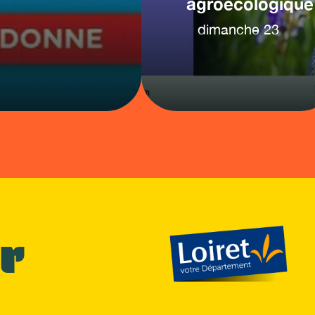
agroécologique
dimanche
23
r