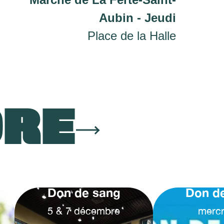
Aubin - Jeudi
Place de la Halle
ORE
Don de sang
Don d
5
&
7
décembre
mercr