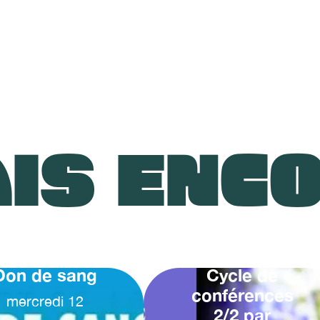
IS ENC
Don de sang
Cycle de
conférences
mercredi
12
2/2 par