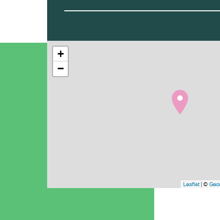
+
−
Leaflet
| ©
Geoa