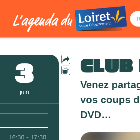
CLUB
3
Venez partag
juin
vos coups d
DVD…
16:30 - 17:30