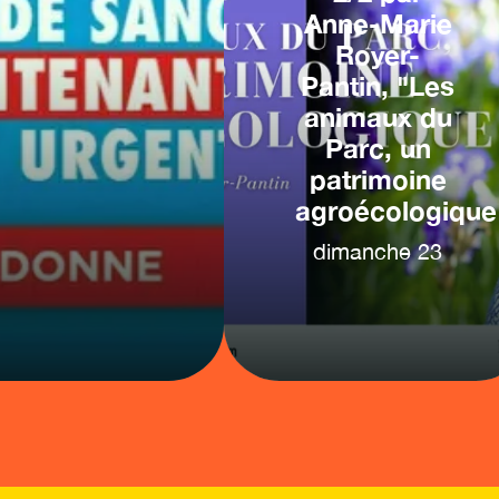
Anne-Marie
Royer-
Pantin, "Les
animaux du
Parc, un
patrimoine
agroécologique
dimanche
23