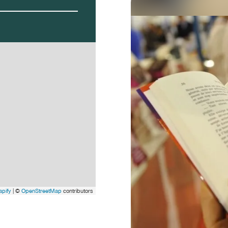
pify
| ©
OpenStreetMap
contributors