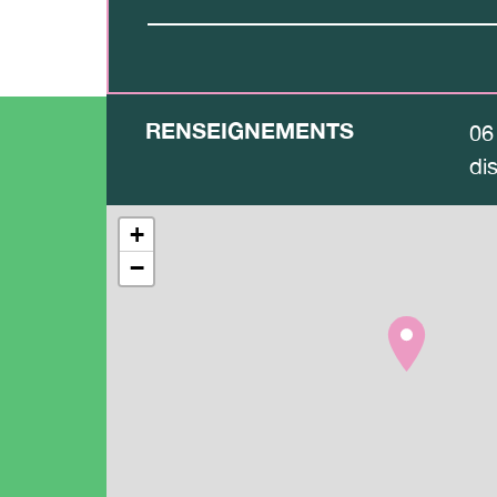
RENSEIGNEMENTS
06
di
+
−