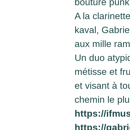
bouturé punk
A la clarinet
kaval, Gabrie
aux mille rami
Un duo atypi
métisse et fr
et visant à t
chemin le plu
https://ifm
https://gabri