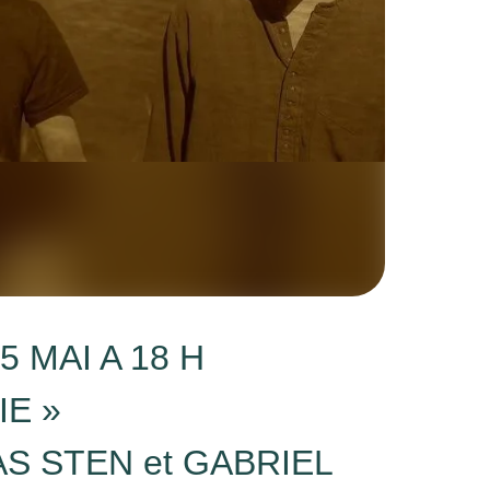
 MAI A 18 H
E »
AS STEN et GABRIEL