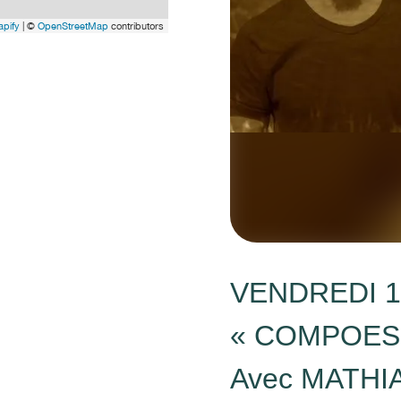
pify
| ©
OpenStreetMap
contributors
VENDREDI 15
« COMPOESI
Avec MATHI