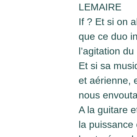
LEMAIRE
If ? Et si on a
que ce duo in
l’agitation d
Et si sa musi
et aérienne, 
nous envouta
A la guitare 
la puissance 