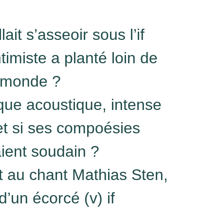
llait s’asseoir sous l’if
timiste a planté loin de
u monde ?
que acoustique, intense
et si ses compoésies
ient soudain ?
et au chant Mathias Sten,
d’un écorcé (v) if