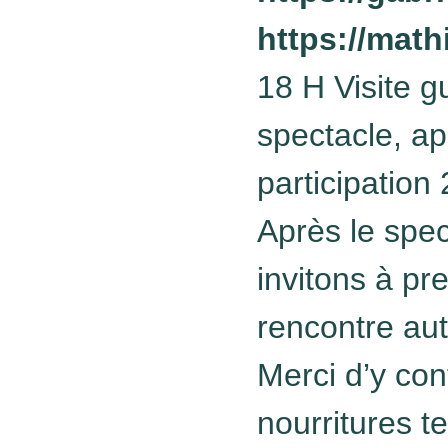
https://mat
18 H Visite g
spectacle, ap
participation 
Après le spe
invitons à pr
rencontre aut
Merci d’y con
nourritures te