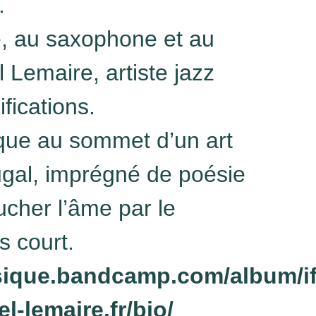
.
te, au saxophone et au
l Lemaire, artiste jazz
fications.
que au sommet d’un art
ugal, imprégné de poésie
oucher l’âme par le
s court.
usique.bandcamp.com/album/i
el-lemaire.fr/bio/