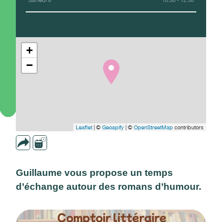
Samedi 6
10:30 - 12:30
+
−
Leaflet
| ©
Geoapify
| ©
OpenStreetMap
contributors
Guillaume vous propose un temps
d’échange autour des romans d’humour.