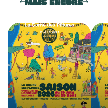
MAIS ENCORE
La Corne des Pâtures
19
&
29
août