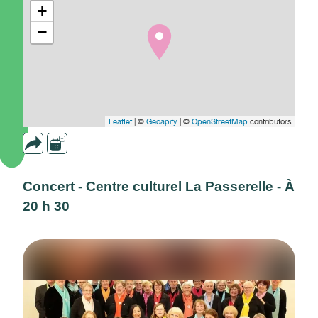
+
−
Leaflet
| ©
Geoapify
| ©
OpenStreetMap
contributors
Concert - Centre culturel La Passerelle - À
20 h 30