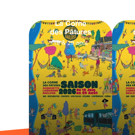
La Corne
des Pâtures
19
&
29
août