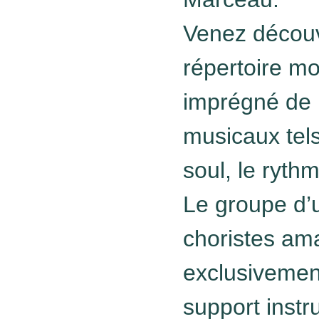
Venez découvr
répertoire mo
imprégné de
musicaux tels 
soul, le rythm
Le groupe d’
choristes ama
exclusivemen
support instr