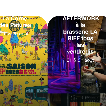
La Corne
AFTERWORK
des Pâtures
à la
brasserie LA
19
&
29
août
RIFF tous
les
vendredis
21
&
31
août