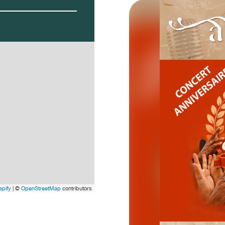
pify
| ©
OpenStreetMap
contributors