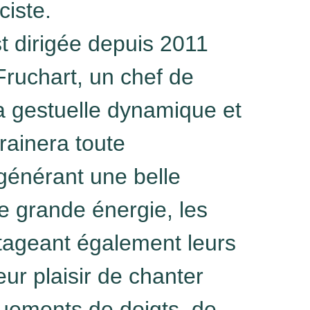
ciste.
t dirigée depuis 2011
ruchart, un chef de
a gestuelle dynamique et
trainera toute
 générant une belle
e grande énergie, les
rtageant également leurs
eur plaisir de chanter
quements de doigts, de