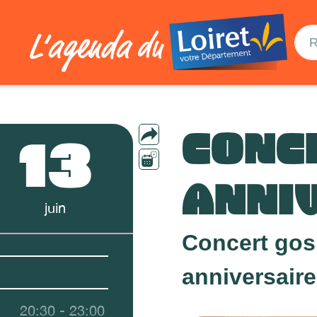
CONC
13
ANNI
juin
Concert gosp
anniversaire
20:30 - 23:00