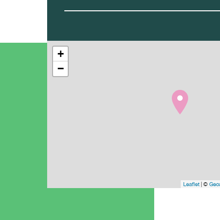
+
−
Leaflet
| ©
Geoa