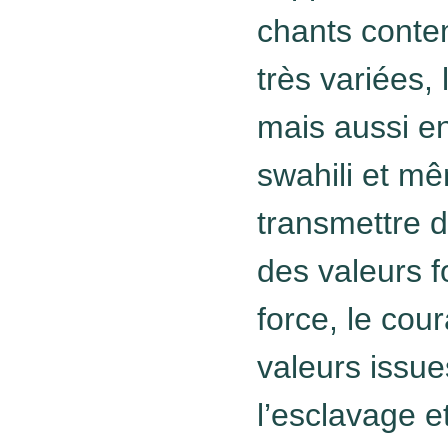
chants conte
très variées, 
mais aussi en
swahili et m
transmettre d
des valeurs f
force, le cou
valeurs issues
l’esclavage e