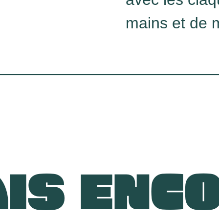
mains et de 
IS ENC