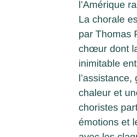
l’Amérique ra
La chorale es
par Thomas F
chœur dont l
inimitable en
l’assistance,
chaleur et un
choristes pa
émotions et l
avec les cla