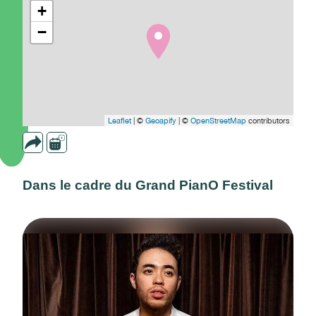
+
−
Leaflet
| ©
Geoapify
| ©
OpenStreetMap
contributors
Dans le cadre du Grand PianO Festival