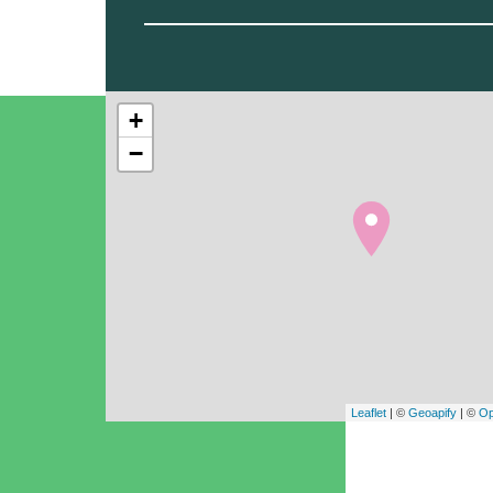
+
−
Leaflet
| ©
Geoapify
| ©
Op