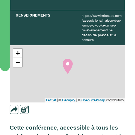
RENSEIGNEMENTS
https://www.helloasso.com
/associations/maison-des-
jeunes-et-de-la-culture-
olivet/evenements/le-
dessin-de-presse-et-la-
censure
+
−
Leaflet
| ©
Geoapify
| ©
OpenStreetMap
contributors
Cette conférence, accessible à tous les