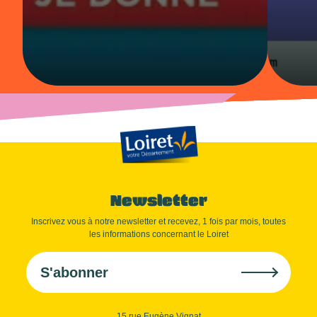
Newsletter
Inscrivez vous à notre newsletter et recevez, 1 fois par mois, toutes
les informations concernant le Loiret
S'abonner
15 rue Eugène Vignat