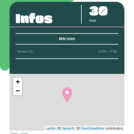
30
Infos
mai
MAI 2026
Samedi 30
16:00 - 17:00
+
−
Leaflet
| ©
Geoapify
| ©
OpenStreetMap
contributors