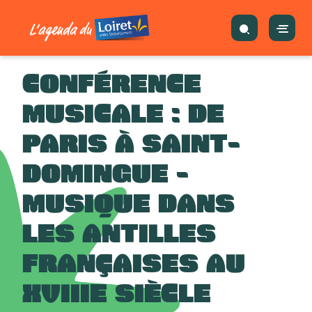
CONFÉRENCE
MUSICALE : DE
PARIS À SAINT-
DOMINGUE -
MUSIQUE DANS
LES ANTILLES
FRANÇAISES AU
XVIIIE SIÈCLE