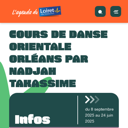
COURS DE DANSE
ORIENTALE
ORLÉANS PAR
NADJAH
TAKASSIME
du
8
septembre
Infos
2025
au
24
juin
2025