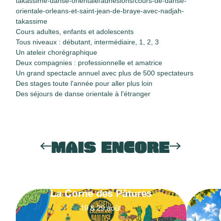
takassime-danse-orientale/adhesions/cours-de-danse-
orientale-orleans-et-saint-jean-de-braye-avec-nadjah-
takassime
Cours adultes, enfants et adolescents
Tous niveaux : débutant, intermédiaire, 1, 2, 3
Un ateleir chorégraphique
Deux compagnies : professionnelle et amatrice
Un grand spectacle annuel avec plus de 500 spectateurs
Des stages toute l'année pour aller plus loin
Des séjours de danse orientale à l'étranger
MAIS ENCORE
La Corne des Pâtures
19
&
29
août