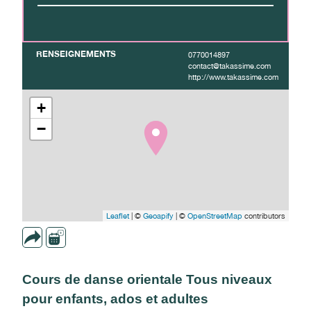
RENSEIGNEMENTS
0770014897
contact@takassime.com
http://www.takassime.com
+
−
Leaflet
| ©
Geoapify
| ©
OpenStreetMap
contributors
Cours de danse orientale Tous niveaux
pour enfants, ados et adultes