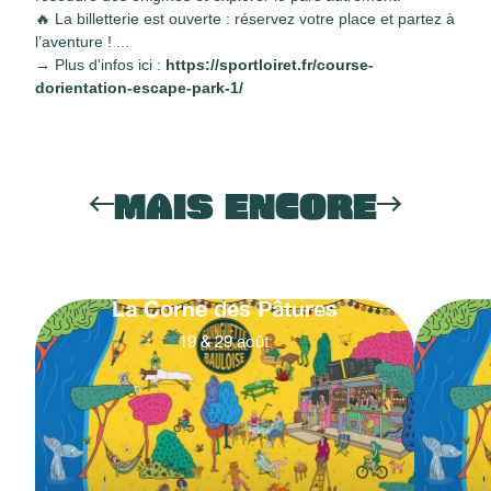
🔥 La billetterie est ouverte : réservez votre place et partez à
l’aventure ! ...
→ Plus d'infos ici :
https://sportloiret.fr/course-
dorientation-escape-park-1/
MAIS ENCORE
La Corne des Pâtures
19
&
29
août