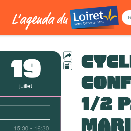
CYCL
19
CON
juillet
1/2 
MARI
15:30 - 16:30