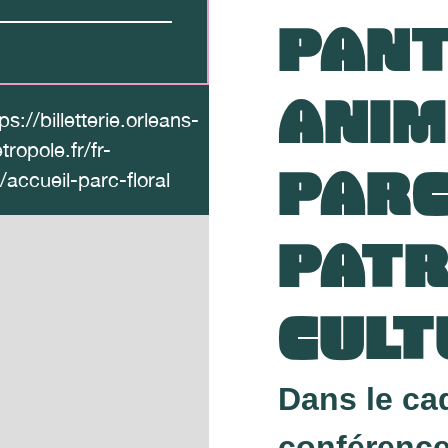
PANT
ANIM
ps://billetterie.orleans-
tropole.fr/fr-
PARC
/accueil-parc-floral
PATR
CULT
Dans le ca
conférenc