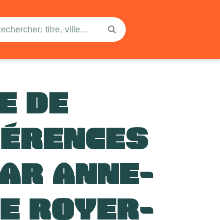
E DE
FÉRENCES
PAR ANNE-
E ROYER-