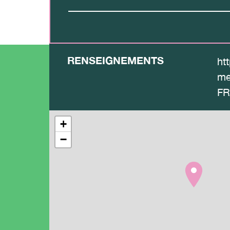
RENSEIGNEMENTS
htt
me
FR
+
−