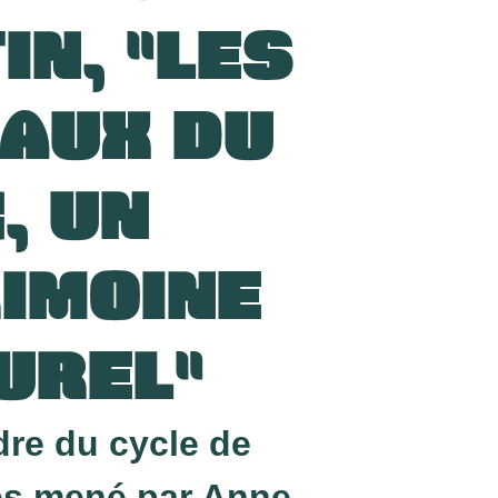
IN, "LES
AUX DU
, UN
IMOINE
UREL"
dre du cycle de
es mené par Anne-