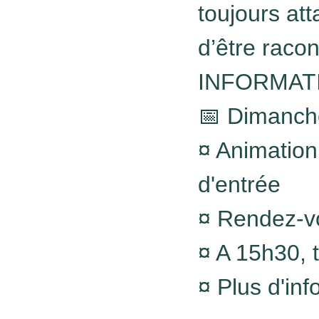
toujours att
d’être racon
INFORMAT
📅 Dimanche
¤ Animation
d'entrée
¤ Rendez-vo
¤ A 15h30, t
¤ Plus d'in