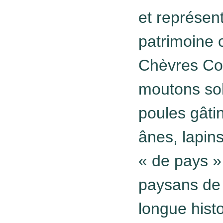
et représent
patrimoine c
Chèvres Cou
moutons sol
poules gâti
ânes, lapin
« de pays »
paysans de
longue hist